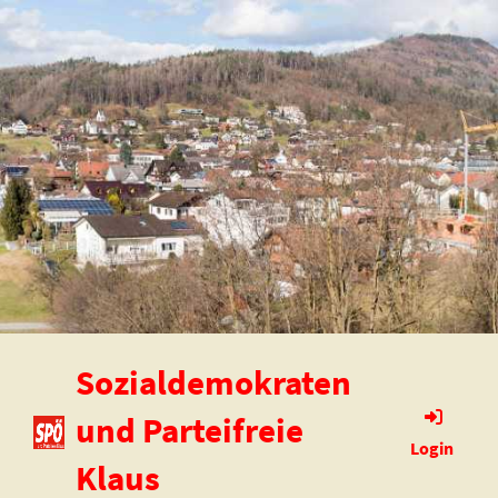
Sozialdemokraten
und Parteifreie
Login
Klaus